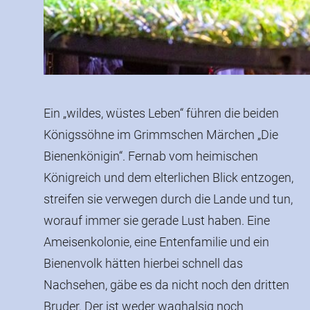
Ein „wildes, wüstes Leben“ führen die beiden
großmäulig, sondern sanftmütig und
braucht es, um als wahrer Held vom Feld zu
Königssöhne im Grimmschen Märchen „Die
nachdenklich – und stellt sich seinen Brüdern in
Bienenkönigin“. Fernab vom heimischen
den Weg, als die den Tieren zu Leibe rücken
Königreich und dem elterlichen Blick entzogen,
wollen. Aber weil das Leben von Königssöhnen
streifen sie verwegen durch die Lande und tun,
nicht aus hedonistischem Umherstreifen allein
worauf immer sie gerade Lust haben. Eine
bestehen kann, müssen bald Prüfungen
Ameisenkolonie, eine Entenfamilie und ein
bestanden und Prinzessinnen befreit werden.
Bienenvolk hätten hierbei schnell das
Doch mit Muskelkraft und Scharfsinn allein
Nachsehen, gäbe es da nicht noch den dritten
lassen sich die Aufgaben nicht lösen. Was
Bruder. Der ist weder waghalsig noch