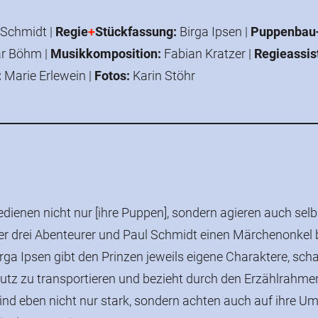
 Schmidt |
Regie
+
Stückfassung:
Birga Ipsen
|
Puppenbau
ar Böhm
|
Musikkomposition:
Fabian Kratzer
|
Regieassis
:
Marie Erlewein |
Fotos:
Karin Stöhr
ienen nicht nur [ihre Puppen], sondern agieren auch selbst
er drei Abenteurer und Paul Schmidt einen Märchenonkel
rga Ipsen gibt den Prinzen jeweils eigene Charaktere, schaf
z zu transportieren und bezieht durch den Erzählrahmen
 sind eben nicht nur stark, sondern achten auch auf ihre Um