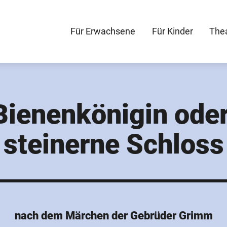
Für Erwachsene
Für Kinder
The
Navigation
überspringen
Bienenkönigin ode
steinerne Schloss
nach dem Märchen der Gebrüder Grimm