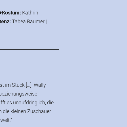
+Kostüm:
Kathrin
tenz:
Tabea Baumer |
 im Stück [...]. Wally
 beziehungsweise
ft es unaufdringlich, die
 die kleinen Zuschauer
welt.“