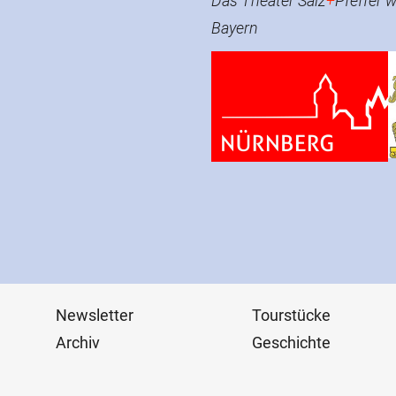
Das Theater Salz
+
Pfeffer w
Bayern
Navigation
Newsletter
Tourstücke
überspringen
Archiv
Geschichte